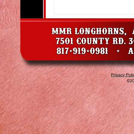
Privacy Poli
©20