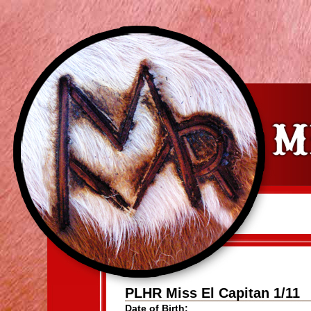
PLHR Miss El Capitan 1/11
Date of Birth: