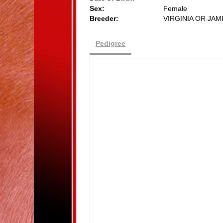
Sex:
Female
Breeder:
VIRGINIA OR JA
Pedigree